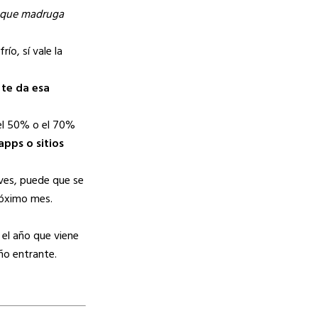
 que madruga
ío, sí vale la
 te da esa
 el 50% o el 70%
apps o sitios
ves, puede que se
róximo mes.
 el año que viene
ño entrante.