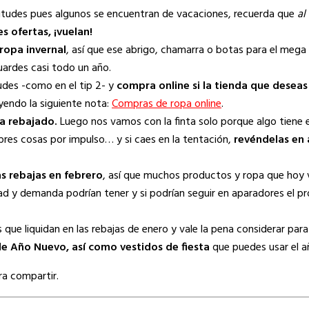
titudes pues algunos se encuentran de vacaciones, recuerda que
al
es ofertas, ¡vuelan!
ropa invernal
, así que ese abrigo, chamarra o botas para el mega fr
ardes casi todo un año.
udes -como en el tip 2- y
compra online si la tienda que deseas
yendo la siguiente nota:
Compras de ropa online
.
ra rebajado.
Luego nos vamos con la finta solo porque algo tiene
pres cosas por impulso… y si caes en la tentación,
revéndelas en 
s rebajas en febrero
, así que muchos productos y ropa que hoy 
dad y demanda podrían tener y si podrían seguir en aparadores el p
ue liquidan en las rebajas de enero y vale la pena considerar para
de Año Nuevo, así como vestidos de fiesta
que puedes usar el a
ra compartir.