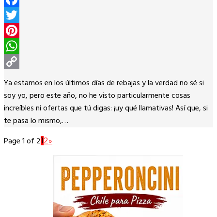
Facebook
Twitter
Pinterest
WhatsApp
Copy
Ya estamos en los últimos días de rebajas y la verdad no sé si
Link
soy yo, pero este año, no he visto particularmente cosas
increíbles ni ofertas que tú digas: ¡uy qué llamativas! Así que, si
te pasa lo mismo,…
Page 1 of 2
1
2
»