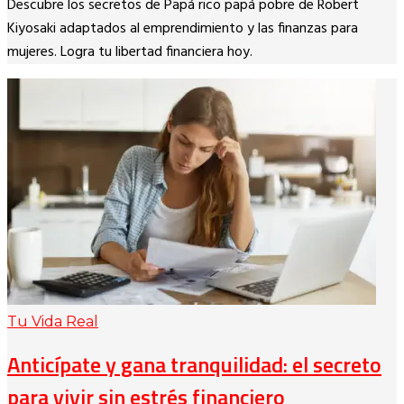
Descubre los secretos de Papá rico papá pobre de Robert
Link
Kiyosaki adaptados al emprendimiento y las finanzas para
mujeres. Logra tu libertad financiera hoy.
Tu Vida Real
Anticípate y gana tranquilidad: el secreto
para vivir sin estrés financiero