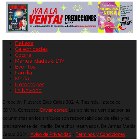
Belleza
Celebridades
Cocina
Manualidades & DIY
Eventos
Familia
Moda
Horóscopos
La Navidad
Dirección: Plutarco Elías Calles 382-A. Tlazintla, Iztacalco.
CDMX. Contacto:
Enviar correo
Las opiniones vertidas por las
columnistas en los artículos son responsabilidad de ellas y no
precisamente del medio. Derechos reservados, De Armas Media
Group 2024.
Aviso de Privacidad
-
Términos y Condiciones