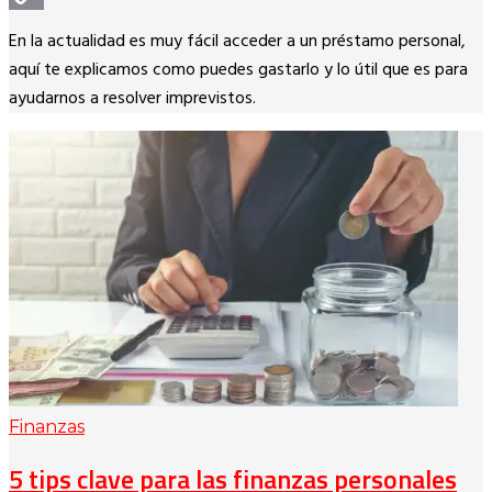
Copy
En la actualidad es muy fácil acceder a un préstamo personal,
Link
aquí te explicamos como puedes gastarlo y lo útil que es para
ayudarnos a resolver imprevistos.
Finanzas
5 tips clave para las finanzas personales