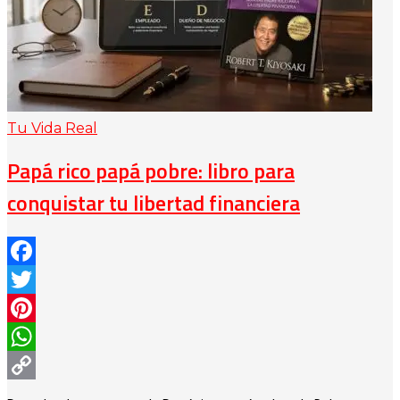
Tu Vida Real
Papá rico papá pobre: libro para
conquistar tu libertad financiera
Facebook
Twitter
Pinterest
WhatsApp
Copy