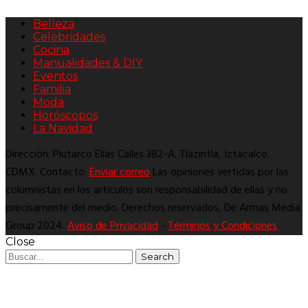
Belleza
Celebridades
Cocina
Manualidades & DIY
Eventos
Familia
Moda
Horóscopos
La Navidad
Dirección: Plutarco Elías Calles 382-A. Tlazintla, Iztacalco.
CDMX. Contacto:
Enviar correo
Las opiniones vertidas por las
columnistas en los artículos son responsabilidad de ellas y no
precisamente del medio. Derechos reservados, De Armas Media
Group 2024.
Aviso de Privacidad
-
Términos y Condiciones
Close