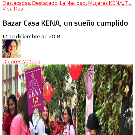
Destacadas
,
Destacado
,
La Navidad
,
Mujeres KENA
,
Tu
Vida Real
Bazar Casa KENA, un sueño cumplido
12 de diciembre de 2018
Dolores Mateos