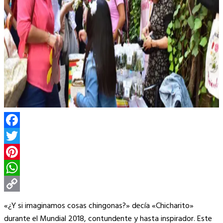
Facebook
Twitter
Pinterest
WhatsApp
Copy
«¿Y si imaginamos cosas chingonas?» decía «Chicharito»
Link
durante el Mundial 2018, contundente y hasta inspirador. Este