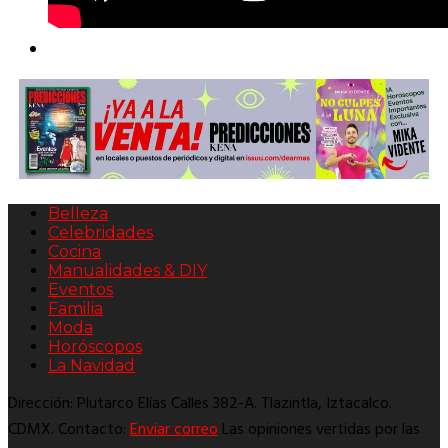
Belleza
Celebridades
Cocina
Manualidades & DIY
Eventos
Familia
Moda
Horóscopos
La Navidad
Dirección: Plutarco Elías Calles 382-A. Tlazintla, Iztacalco.
CDMX. Contacto:
Enviar correo
Las opiniones vertidas por las