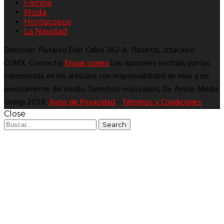
Familia
Moda
Horóscopos
La Navidad
Dirección: Plutarco Elías Calles 382-A. Tlazintla, Iztacalco.
CDMX. Contacto:
Enviar correo
Las opiniones vertidas por las
columnistas en los artículos son responsabilidad de ellas y no
precisamente del medio. Derechos reservados, De Armas Media
Group 2024.
Aviso de Privacidad
-
Términos y Condiciones
Close