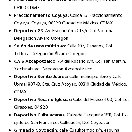
Casa Elena Poniatowska:
Avenida Norte, Pantitlán,
08100 CDMX
Fraccionamiento Coyuya:
Cólica 16, Fraccionamiento
Coyuya, Coyuya, 08320 Ciudad de México, CDMX
Deportivo G3
. Av. Escuadrón 201 s/n Col. Victoria.
Delegación Álvaro Obregón
Salón de usos múltiples:
Calle 10 y Canarios, Col.
Tolteca. Delegación Álvaro Obregón
CAIS Azcapotzalco:
Av del Rosario s/n, Col. san Martín,
Xochinahuac. Delegación Azcapotzalco
Deportivo Benito Juárez:
Calle municipio libre y Calle
Uxmal 807-B, Sta. Cruz Atoyac, 03310 Ciudad de México,
CDMX
Deportivo Rosario Iglesias:
Calz. del Hueso 400, Col. Los
Girasoles, 04920
Deportivo Culhuacanes:
Calzada Taxqueña 1811, Col. Ex-
ejido de San Francisco, Culhuacán, Del. Coyoacán
Gimnasio Coyoacán:
calle Cuauhtémoc s/n, esquina