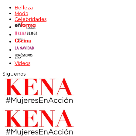
Belleza
Moda
Celebridades
Videos
Síguenos