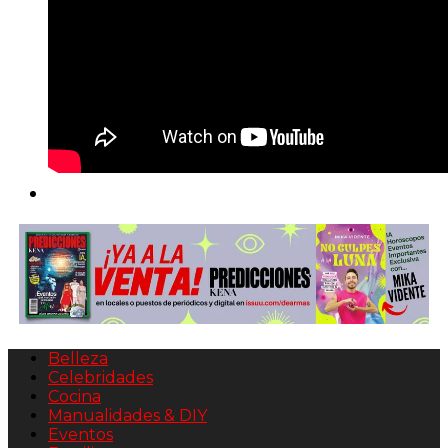
Belleza
Celebridades
Cocina
Manualidades & DIY
Eventos