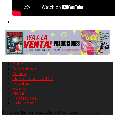
Belleza
Celebridades
Cocina
Manualidades & DIY
Eventos
Familia
Moda
Horóscopos
La Navidad
Dirección: Plutarco Elías Calles 382-A. Tlazintla, Iztacalco.