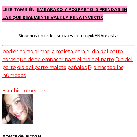
LEER TAMBIÉN:
EMBARAZO Y POSPARTO: 5 PRENDAS EN
LAS QUE REALMENTE VALE LA PENA INVERTIR
Síguenos en redes sociales como @KENArevista:
bodies
cómo armar la maleta para el dia del parto
cosas que debo empacar para el día del parto
Día del
parto
dia del parto maleta
pañales
Pijamas
toallas
húmedas
Escribir comentario
Acerca del autor(a)