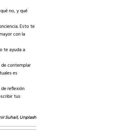
 qué no, y qué
onciencia. Esto te
mayor con la
to te ayuda a
ma de contemplar
tuales es
de reflexión
scribir tus
mir Suhail, Unplash