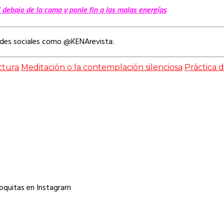
 debajo de la cama y ponle fin a las malas energías
edes sociales como @KENArevista:
ctura
Meditación o la contemplación silenciosa
Práctica d
oquitas en Instagram