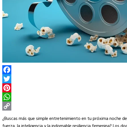
Facebook
Twitter
Pinterest
WhatsApp
Copy
¿Buscas más que simple entretenimiento en tu próxima noche de pe
Link
fuerza, la inteligencia y la indomable resiliencia femenina? Los