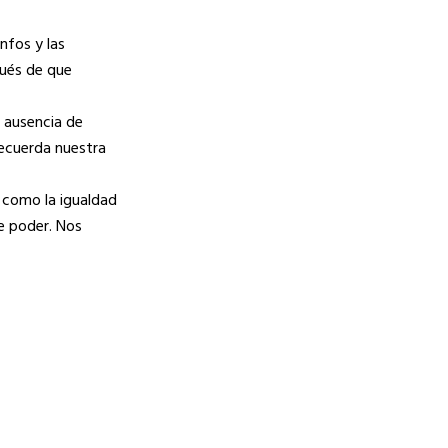
nfos y las
pués de que
a ausencia de
 recuerda nuestra
 como la igualdad
de poder. Nos