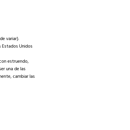
e variar).
os Estados Unidos
 con estruendo,
ser una de las
mente, cambiar las