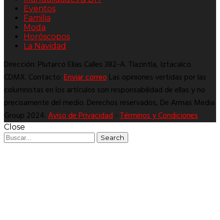
Eventos
Familia
Moda
Horóscopos
La Navidad
Dirección: Plutarco Elías Calles 382-A. Tlazintla, Iztacalco.
CDMX. Contacto:
Enviar correo
Las opiniones vertidas por las
columnistas en los artículos son responsabilidad de ellas y no
precisamente del medio. Derechos reservados, De Armas Media
Group 2024.
Aviso de Privacidad
-
Términos y Condiciones
Close