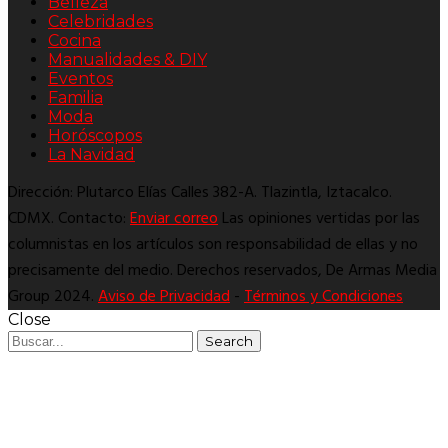
Belleza
Celebridades
Cocina
Manualidades & DIY
Eventos
Familia
Moda
Horóscopos
La Navidad
Dirección: Plutarco Elías Calles 382-A. Tlazintla, Iztacalco.
CDMX. Contacto:
Enviar correo
Las opiniones vertidas por las
columnistas en los artículos son responsabilidad de ellas y no
precisamente del medio. Derechos reservados, De Armas Media
Group 2024.
Aviso de Privacidad
-
Términos y Condiciones
Close