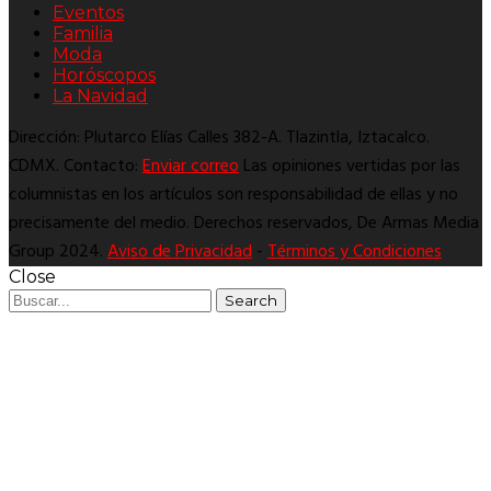
Eventos
Familia
Moda
Horóscopos
La Navidad
Dirección: Plutarco Elías Calles 382-A. Tlazintla, Iztacalco.
CDMX. Contacto:
Enviar correo
Las opiniones vertidas por las
columnistas en los artículos son responsabilidad de ellas y no
precisamente del medio. Derechos reservados, De Armas Media
Group 2024.
Aviso de Privacidad
-
Términos y Condiciones
Close