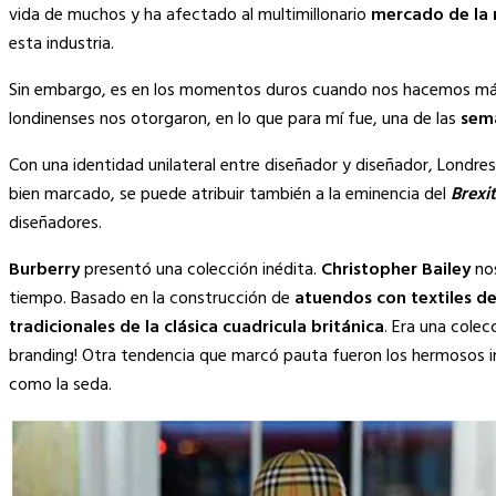
Link
vida de muchos y ha afectado a
l multimillonario
mercado de la
esta industria.
Sin embargo, es en los momentos duros
cuando nos hacemos más 
londinenses nos otorgaron, en lo que para mí fue,
una de las
sema
Con una identidad unilateral entre diseñador y diseñador, Londres
bien marcado, se puede atribuir también a la eminencia del
Brexit
diseñadores.
Burberry
presentó una colección inédita.
Christopher Bailey
nos
tiempo.
Basado en la construcción de
atuendos con textiles de
tradicionales de la clásica cuadricula británica
.
Era una cole
branding! Otra tendencia que marcó pauta fueron los hermosos
como la seda.