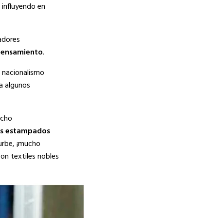
y influyendo en
adores
ensamiento
.
l
nacionalismo
ra algunos
ucho
los estampados
 urbe, ¡mucho
on textiles nobles