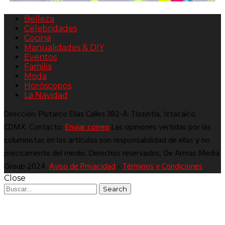
Belleza
Celebridades
Cocina
Manualidades & DIY
Eventos
Familia
Moda
Horóscopos
La Navidad
Dirección: Plutarco Elías Calles 382-A. Tlazintla, Iztacalco.
CDMX. Contacto:
Enviar correo
Las opiniones vertidas por las
columnistas en los artículos son responsabilidad de ellas y no
precisamente del medio. Derechos reservados, De Armas Media
Group 2024.
Aviso de Privacidad
-
Términos y Condiciones
Close