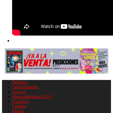
Belleza
Celebridades
Cocina
Manualidades & DIY
Eventos
Familia
Moda