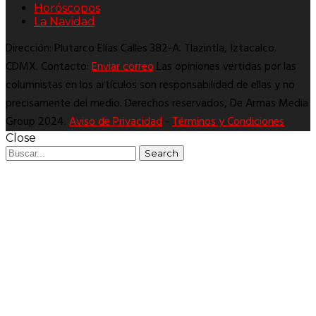
Horóscopos
La Navidad
Dirección: Plutarco Elías Calles 382-A. Tlazintla, Iztacalco.
CDMX. Contacto:
Enviar correo
Las opiniones vertidas por las
columnistas en los artículos son responsabilidad de ellas y no
precisamente del medio. Derechos reservados, De Armas Media
Group 2024.
Aviso de Privacidad
-
Términos y Condiciones
Close