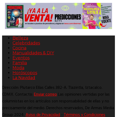
Belleza
Celebridades
Cocina
Manualidades & DIY
Eventos
Familia
Moda
Horóscopos
La Navidad
Dirección: Plutarco Elías Calles 382-A. Tlazintla, Iztacalco.
CDMX. Contacto:
Enviar correo
Las opiniones vertidas por las
columnistas en los artículos son responsabilidad de ellas y no
precisamente del medio. Derechos reservados, De Armas Media
Group 2024.
Aviso de Privacidad
-
Términos y Condiciones