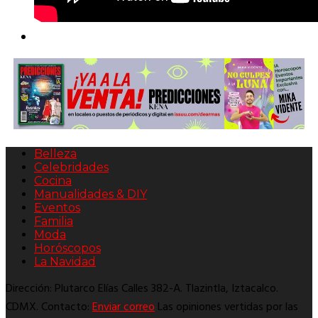
Belleza
Celebridades
Cocina
Manualidades & DIY
Eventos
Familia
Moda
Horóscopos
La Navidad
Dirección: Plutarco Elías Calles 382-A. Tlazintla, Iztacalco.
CDMX. Contacto:
Enviar correo
Las opiniones vertidas por las