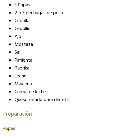
3 Papas
2 o 3 pechugas de pollo
Cebolla
Cebollín
Ajo
Mostaza
Sal
Pimienta
Paprika
Leche
Maicena
Crema de leche
Queso rallado para derretir
Preparación
Papas