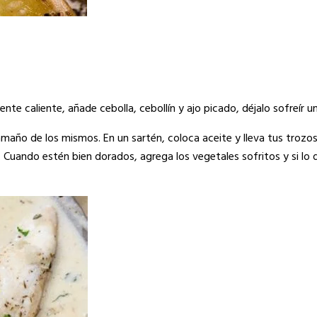
e caliente, añade cebolla, cebollín y ajo picado, déjalo sofreír u
amaño de los mismos. En un sartén, coloca aceite y lleva tus trozo
 Cuando estén bien dorados, agrega los vegetales sofritos y si lo 