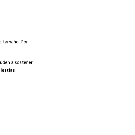
de tamaño. Por
yuden a sostener
lestias
.