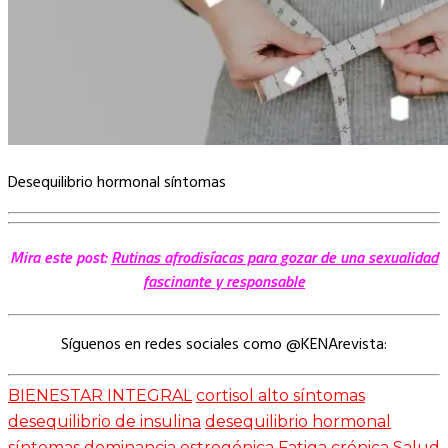
Desequilibrio hormonal síntomas
Mira este post:
Rutinas afrodisíacas para gozar de una sexualidad
fascinante y responsable
Síguenos en redes sociales como @KENArevista:
BIENESTAR INTEGRAL
cortisol alto síntomas
desequilibrio de insulina
desequilibrio hormonal
síntomas
dominancia estrogénica
Fatiga crónica
Salud