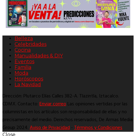
Belleza
Celebridades
Cocina
Manualidades & DIY
Eventos
Familia
Moda
Horóscopos
La Navidad
Dirección: Plutarco Elías Calles 382-A. Tlazintla, Iztacalco.
CDMX. Contacto:
Enviar correo
Las opiniones vertidas por las
columnistas en los artículos son responsabilidad de ellas y no
precisamente del medio. Derechos reservados, De Armas Media
Group 2024.
Aviso de Privacidad
-
Términos y Condiciones
Close