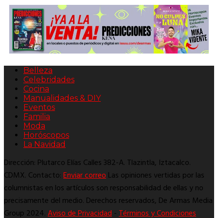
Belleza
Celebridades
Cocina
Manualidades & DIY
Eventos
Familia
Moda
Horóscopos
La Navidad
Dirección: Plutarco Elías Calles 382-A. Tlazintla, Iztacalco.
CDMX. Contacto:
Enviar correo
Las opiniones vertidas por las
columnistas en los artículos son responsabilidad de ellas y no
precisamente del medio. Derechos reservados, De Armas Media
Group 2024.
Aviso de Privacidad
-
Términos y Condiciones