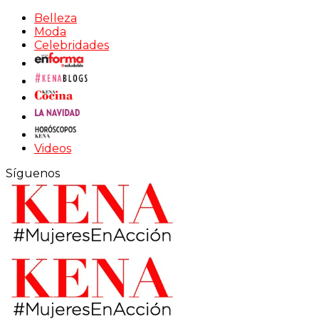
Belleza
Moda
Celebridades
Videos
Síguenos