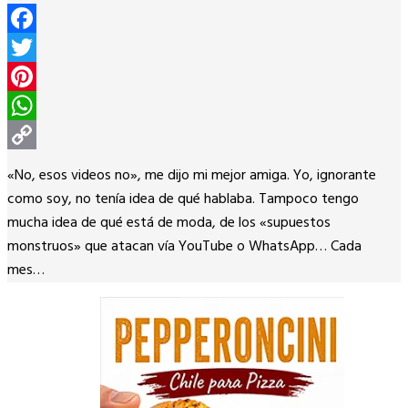
Facebook
Twitter
Pinterest
WhatsApp
Copy
«No, esos videos no», me dijo mi mejor amiga. Yo, ignorante
Link
como soy, no tenía idea de qué hablaba. Tampoco tengo
mucha idea de qué está de moda, de los «supuestos
monstruos» que atacan vía YouTube o WhatsApp… Cada
mes…