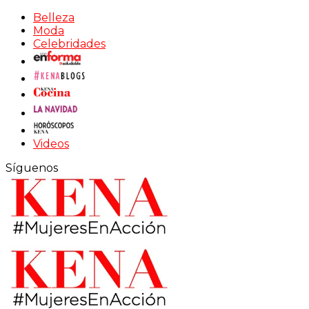
Belleza
Moda
Celebridades
Videos
Síguenos