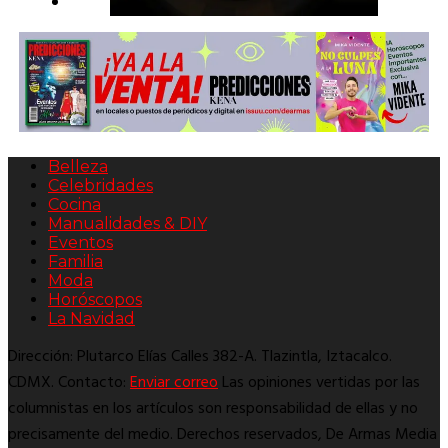
Belleza
Celebridades
Cocina
Manualidades & DIY
Eventos
Familia
Moda
Horóscopos
La Navidad
Dirección: Plutarco Elías Calles 382-A. Tlazintla, Iztacalco.
CDMX. Contacto:
Enviar correo
Las opiniones vertidas por las
columnistas en los artículos son responsabilidad de ellas y no
precisamente del medio. Derechos reservados, De Armas Media