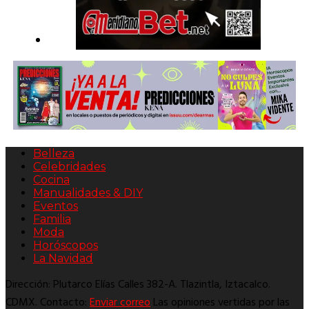
Belleza
Celebridades
Cocina
Manualidades & DIY
Eventos
Familia
Moda
Horóscopos
La Navidad
Dirección: Plutarco Elías Calles 382-A. Tlazintla, Iztacalco.
CDMX. Contacto:
Enviar correo
Las opiniones vertidas por las