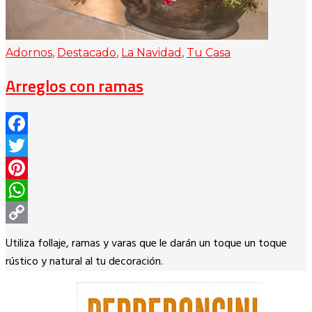
Adornos
,
Destacado
,
La Navidad
,
Tu Casa
Arreglos con ramas
Facebook
Twitter
Pinterest
WhatsApp
Copy
Utiliza follaje, ramas y varas que le darán un toque un toque
Link
rústico y natural al tu decoración.