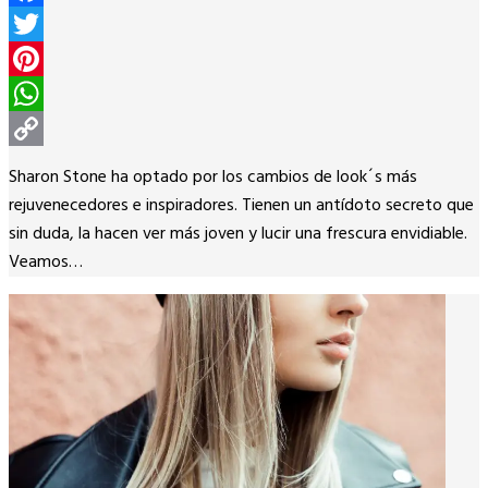
Facebook
Twitter
Pinterest
WhatsApp
Copy
Sharon Stone ha optado por los cambios de look´s más
Link
rejuvenecedores e inspiradores. Tienen un antídoto secreto que
sin duda, la hacen ver más joven y lucir una frescura envidiable.
Veamos…