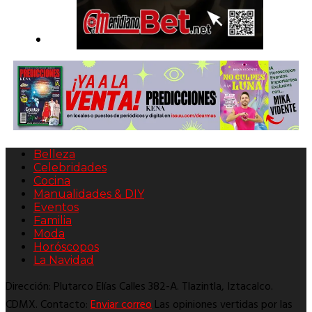
Belleza
Celebridades
Cocina
Manualidades & DIY
Eventos
Familia
Moda
Horóscopos
La Navidad
Dirección: Plutarco Elías Calles 382-A. Tlazintla, Iztacalco.
CDMX. Contacto:
Enviar correo
Las opiniones vertidas por las