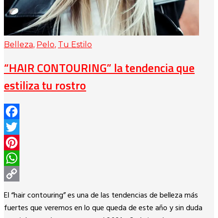
Belleza
,
Pelo
,
Tu Estilo
“HAIR CONTOURING” la tendencia que
estiliza tu rostro
Facebook
Twitter
Pinterest
WhatsApp
Copy
El “hair contouring” es una de las tendencias de belleza más
Link
fuertes que veremos en lo que queda de este año y sin duda