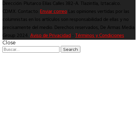
Dirección: Plutarco Elías Calles 382-A. Tlazintla, Iztacalco.
CDMX. Contacto:
Enviar correo
Las opiniones vertidas por las
columnistas en los artículos son responsabilidad de ellas y no
precisamente del medio. Derechos reservados, De Armas Media
Group 2024.
Aviso de Privacidad
-
Términos y Condiciones
Close