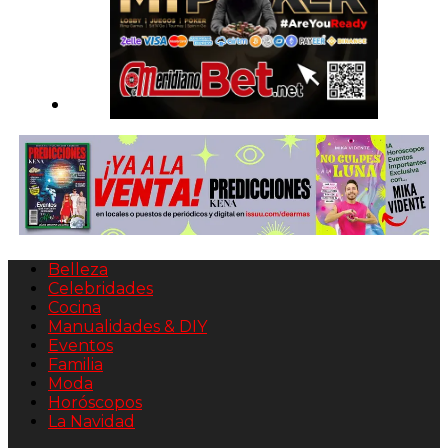
Belleza
Celebridades
Cocina
Manualidades & DIY
Eventos
Familia
Moda
Horóscopos
La Navidad