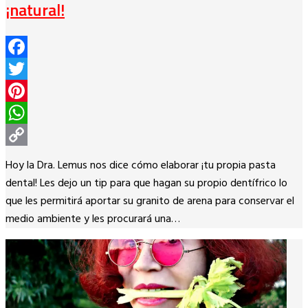
¡natural!
Facebook
Twitter
Pinterest
WhatsApp
Copy
Hoy la Dra. Lemus nos dice cómo elaborar ¡tu propia pasta
Link
dental! Les dejo un tip para que hagan su propio dentífrico lo
que les permitirá aportar su granito de arena para conservar el
medio ambiente y les procurará una…