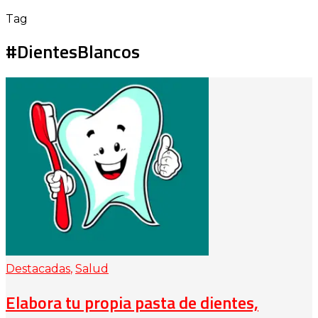
Tag
#DientesBlancos
Destacadas
,
Salud
Elabora tu propia pasta de dientes,