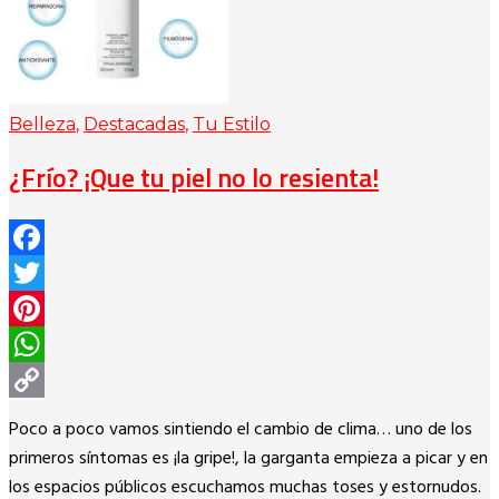
Belleza
,
Destacadas
,
Tu Estilo
¿Frío? ¡Que tu piel no lo resienta!
Facebook
Twitter
Pinterest
WhatsApp
Copy
Poco a poco vamos sintiendo el cambio de clima… uno de los
Link
primeros síntomas es ¡la gripe!, la garganta empieza a picar y en
los espacios públicos escuchamos muchas toses y estornudos.