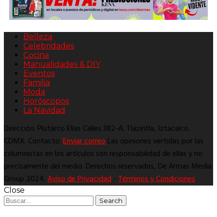
Belleza
Celebridades
Cocina
Manualidades & DIY
Eventos
Familia
Moda
Horóscopos
La Navidad
Dirección: Plutarco Elías Calles 382-A. Tlazintla, Iztacalco.
CDMX. Contacto:
Enviar correo
Las opiniones vertidas por las
columnistas en los artículos son responsabilidad de ellas y no
precisamente del medio. Derechos reservados, De Armas Media
Group 2024.
Aviso de Privacidad
-
Términos y Condiciones
Close