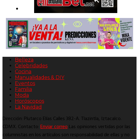
Belleza
Celebridades
Cocina
Manualidades & DIY
Eventos
Familia
Moda
Horóscopos
La Navidad
Dirección: Plutarco Elías Calles 382-A. Tlazintla, Iztacalco.
CDMX. Contacto:
Enviar correo
Las opiniones vertidas por las
columnistas en los artículos son responsabilidad de ellas y no