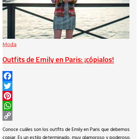
Moda
Outfits de Emily en Paris: ¡cópialos!
Facebook
Twitter
Pinterest
WhatsApp
Copy
Conoce cuáles son los outfits de Emily en Paris que debemos
Link
copiar. Es un estilo determinado, muy glamoroso y poderoso.