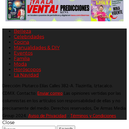
Belleza
Celebridades
Cocina
Manualidades & DIY
Eventos
Familia
Moda
Horóscopos
La Navidad
Dirección: Plutarco Elías Calles 382-A. Tlazintla, Iztacalco.
CDMX. Contacto:
Enviar correo
Las opiniones vertidas por las
columnistas en los artículos son responsabilidad de ellas y no
precisamente del medio. Derechos reservados, De Armas Media
Group 2024.
Aviso de Privacidad
-
Términos y Condiciones
Close