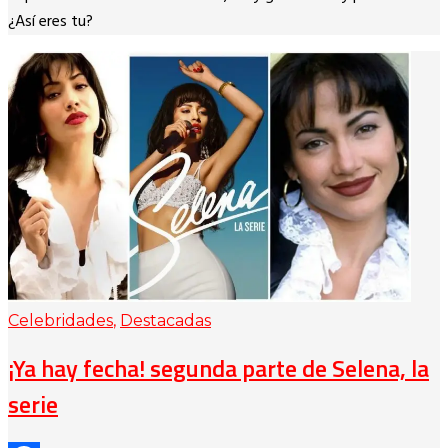
¿Así eres tu?
Celebridades
,
Destacadas
¡Ya hay fecha! segunda parte de Selena, la
serie