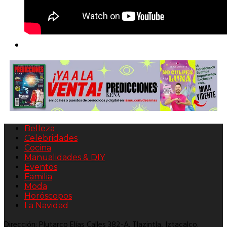
Belleza
Celebridades
Cocina
Manualidades & DIY
Eventos
Familia
Moda
Horóscopos
La Navidad
Dirección: Plutarco Elías Calles 382-A. Tlazintla, Iztacalco.