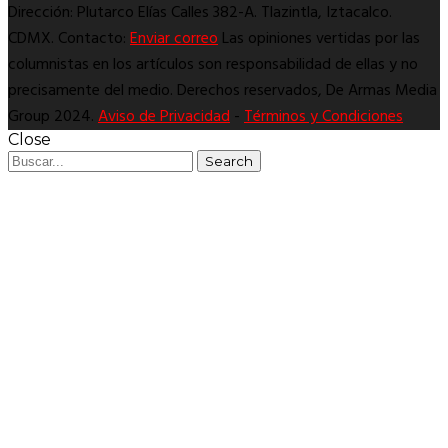
Dirección: Plutarco Elías Calles 382-A. Tlazintla, Iztacalco.
CDMX. Contacto:
Enviar correo
Las opiniones vertidas por las
columnistas en los artículos son responsabilidad de ellas y no
precisamente del medio. Derechos reservados, De Armas Media
Group 2024.
Aviso de Privacidad
-
Términos y Condiciones
Close