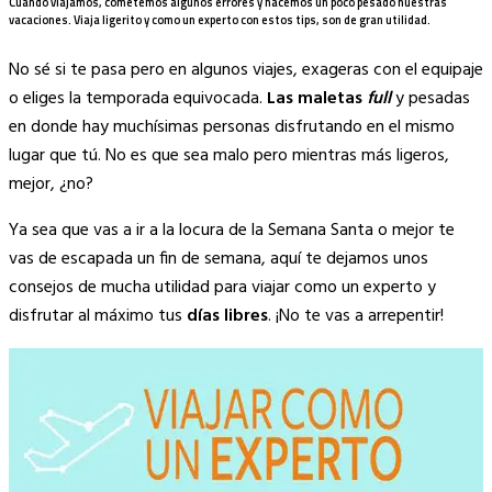
Cuando viajamos, cometemos algunos errores y hacemos un poco pesado nuestras
Link
vacaciones.
Viaja ligerito
y como un experto con estos tips, son de gran utilidad.
No sé si te pasa pero en algunos viajes, exageras con el equipaje
o eliges la temporada equivocada.
Las maletas
full
y pesadas
en donde hay muchísimas personas disfrutando en el mismo
lugar que tú. No es que sea malo pero mientras más ligeros,
mejor, ¿no?
Ya sea que vas a ir a la locura de la Semana Santa o mejor te
vas de escapada un fin de semana, aquí te dejamos unos
consejos de mucha utilidad para viajar como un experto y
disfrutar al máximo tus
días libres
. ¡No te vas a arrepentir!