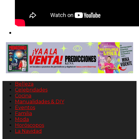
Belleza
Celebridades
Cocina
Manualidades & DIY
Eventos
Familia
Moda
Horóscopos
La Navidad