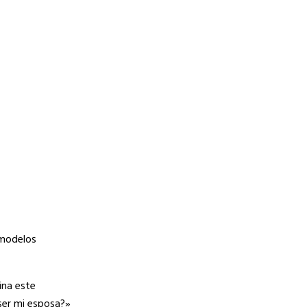
 modelos
ina este
 ser mi esposa?»