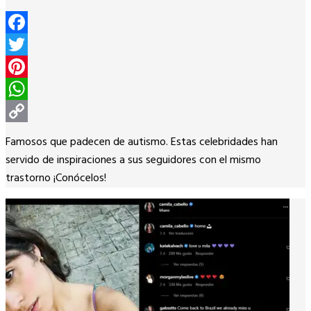
Facebook
Twitter
Pinterest
WhatsApp
Copy
Famosos que padecen de autismo. Estas celebridades han
Link
servido de inspiraciones a sus seguidores con el mismo
trastorno ¡Conócelos!