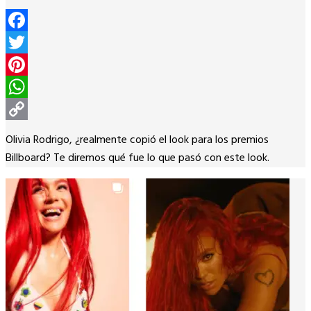
Facebook
Twitter
Pinterest
WhatsApp
Copy
Olivia Rodrigo, ¿realmente copió el look para los premios
Link
Billboard? Te diremos qué fue lo que pasó con este look.