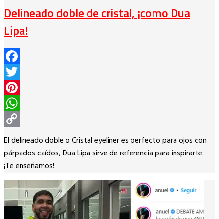
Delineado doble de cristal, ¡como Dua
Lipa!
Facebook
Twitter
Pinterest
WhatsApp
Copy
El delineado doble o Cristal eyeliner es perfecto para ojos con
Link
párpados caídos, Dua Lipa sirve de referencia para inspirarte.
¡Te enseñamos!