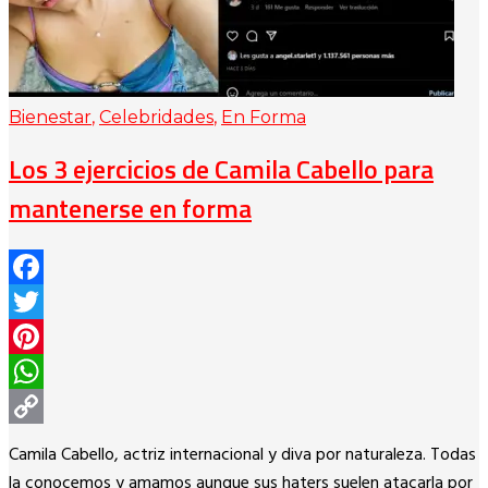
Bienestar
,
Celebridades
,
En Forma
Los 3 ejercicios de Camila Cabello para
mantenerse en forma
Facebook
Twitter
Pinterest
WhatsApp
Copy
Camila Cabello, actriz internacional y diva por naturaleza. Todas
Link
la conocemos y amamos aunque sus haters suelen atacarla por