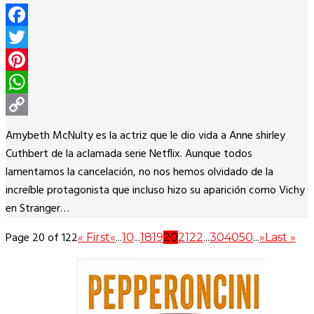
Facebook
Twitter
Pinterest
WhatsApp
Copy
Amybeth McNulty es la actriz que le dio vida a Anne shirley
Link
Cuthbert de la aclamada serie Netflix. Aunque todos
lamentamos la cancelación, no nos hemos olvidado de la
increíble protagonista que incluso hizo su aparición como Vichy
en Stranger…
Page 20 of 122
« First
«
...
10
...
18
19
20
21
22
...
30
40
50
...
»
Last »