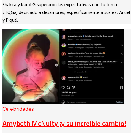
Copy
Shakira y Karol G superaron las expectativas con tu tema
Link
«TQG», dedicado a desamores, específicamente a sus ex, Anuel
y Piqué.
Celebridades
Amybeth McNulty ¡y su increíble cambio!