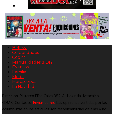
Belleza
Celebridades
Cocina
Manualidades & DIY
Eventos
Familia
Moda
Horóscopos
La Navidad
Dirección: Plutarco Elías Calles 382-A. Tlazintla, Iztacalco.
CDMX. Contacto:
Enviar correo
Las opiniones vertidas por las
columnistas en los artículos son responsabilidad de ellas y no