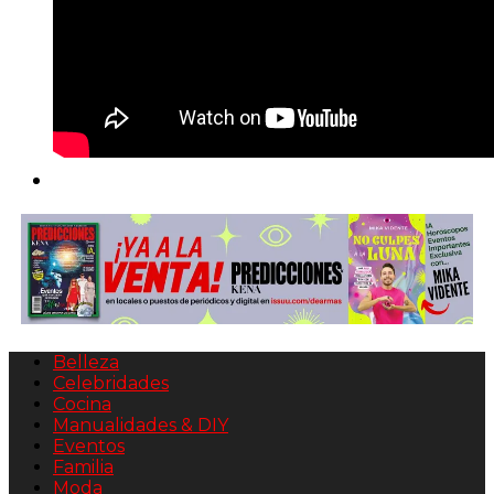
Belleza
Celebridades
Cocina
Manualidades & DIY
Eventos
Familia
Moda