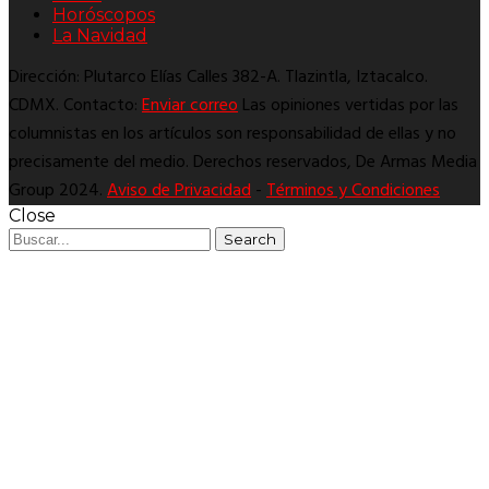
Horóscopos
La Navidad
Dirección: Plutarco Elías Calles 382-A. Tlazintla, Iztacalco.
CDMX. Contacto:
Enviar correo
Las opiniones vertidas por las
columnistas en los artículos son responsabilidad de ellas y no
precisamente del medio. Derechos reservados, De Armas Media
Group 2024.
Aviso de Privacidad
-
Términos y Condiciones
Close