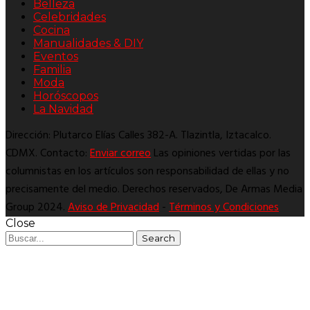
Belleza
Celebridades
Cocina
Manualidades & DIY
Eventos
Familia
Moda
Horóscopos
La Navidad
Dirección: Plutarco Elías Calles 382-A. Tlazintla, Iztacalco.
CDMX. Contacto:
Enviar correo
Las opiniones vertidas por las
columnistas en los artículos son responsabilidad de ellas y no
precisamente del medio. Derechos reservados, De Armas Media
Group 2024.
Aviso de Privacidad
-
Términos y Condiciones
Close