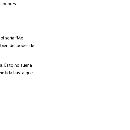
as peores
ol sería “Me
mbién del poder de
ta. Esto no suena
ometida hasta que