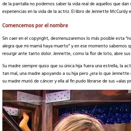
Link
de la pantalla no podemos saber la vida real de aquellos que dan 
experiencias en la vida de la actriz. El libro de Jennette McCurd
Comencemos por el nombre
Sin caer en el copyright, desmenuzaremos lo más posible esta “no
alegra que mi mamá haya muerto” y en ese momento sabemos que no
resurgir ante tanto dolor. Jennette, como la flor de loto, abre s
Su madre siempre quiso que su única hija fuera una estrella, la a
tan mal, una madre apoyando a su hija pero ¿era lo que Jennette q
su madre murió de cáncer y ella al fin pudo librarse de sus «alas 