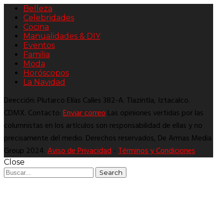
Belleza
Celebridades
Cocina
Manualidades & DIY
Eventos
Familia
Moda
Horóscopos
La Navidad
Dirección: Plutarco Elías Calles 382-A. Tlazintla, Iztacalco.
CDMX. Contacto:
Enviar correo
Las opiniones vertidas por las
columnistas en los artículos son responsabilidad de ellas y no
precisamente del medio. Derechos reservados, De Armas Media
Group 2024.
Aviso de Privacidad
-
Términos y Condiciones
Close