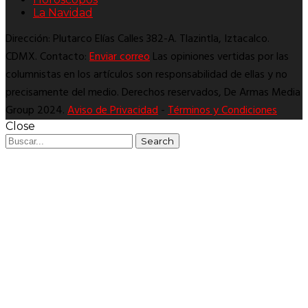
La Navidad
Dirección: Plutarco Elías Calles 382-A. Tlazintla, Iztacalco.
CDMX. Contacto:
Enviar correo
Las opiniones vertidas por las
columnistas en los artículos son responsabilidad de ellas y no
precisamente del medio. Derechos reservados, De Armas Media
Group 2024.
Aviso de Privacidad
-
Términos y Condiciones
Close