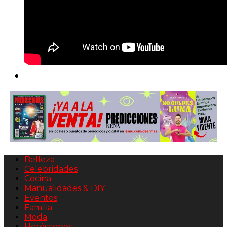
Belleza
Celebridades
Cocina
Manualidades & DIY
Eventos
Familia
Moda
Horóscopos