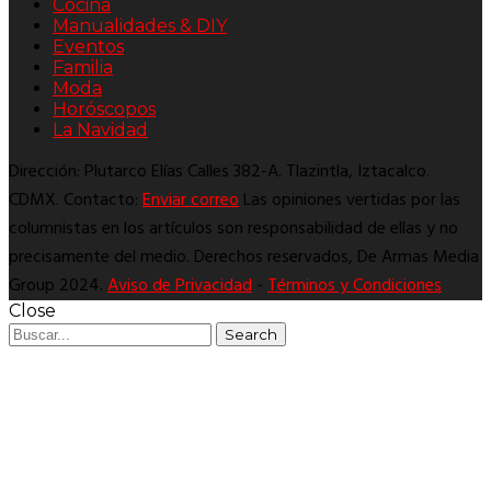
Cocina
Manualidades & DIY
Eventos
Familia
Moda
Horóscopos
La Navidad
Dirección: Plutarco Elías Calles 382-A. Tlazintla, Iztacalco.
CDMX. Contacto:
Enviar correo
Las opiniones vertidas por las
columnistas en los artículos son responsabilidad de ellas y no
precisamente del medio. Derechos reservados, De Armas Media
Group 2024.
Aviso de Privacidad
-
Términos y Condiciones
Close