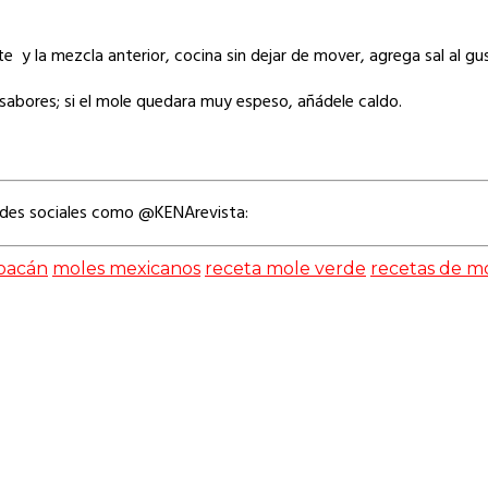
e y la mezcla anterior, cocina sin dejar de mover, agrega sal al gu
sabores; si el mole quedara muy espeso, añádele caldo.
edes sociales como @KENArevista:
oacán
moles mexicanos
receta mole verde
recetas de m