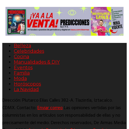
Belleza
Celebridades
Cocina
Manualidades & DIY
Eventos
Familia
Moda
Horóscopos
La Navidad
Dirección: Plutarco Elías Calles 382-A. Tlazintla, Iztacalco.
CDMX. Contacto:
Enviar correo
Las opiniones vertidas por las
columnistas en los artículos son responsabilidad de ellas y no
precisamente del medio. Derechos reservados, De Armas Media