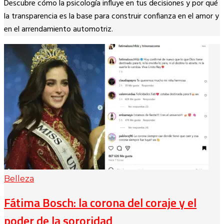
Descubre cómo la psicología influye en tus decisiones y por qué
Link
la transparencia es la base para construir confianza en el amor y
en el arrendamiento automotriz.
Belleza
Fátima Bosch: la corona del coraje y el
poder de la sororidad