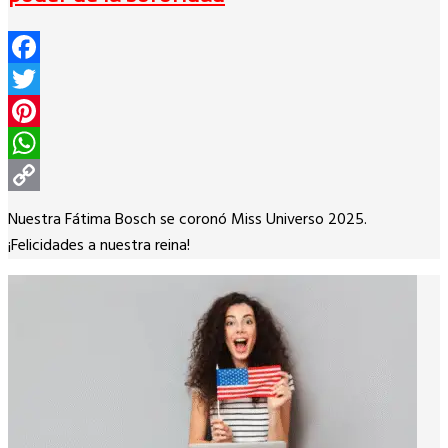
Facebook
Twitter
Pinterest
WhatsApp
Copy
Nuestra Fátima Bosch se coronó Miss Universo 2025.
Link
¡Felicidades a nuestra reina!