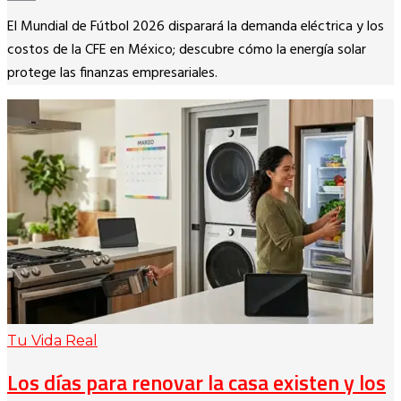
Copy
El Mundial de Fútbol 2026 disparará la demanda eléctrica y los
Link
costos de la CFE en México; descubre cómo la energía solar
protege las finanzas empresariales.
Tu Vida Real
Los días para renovar la casa existen y los