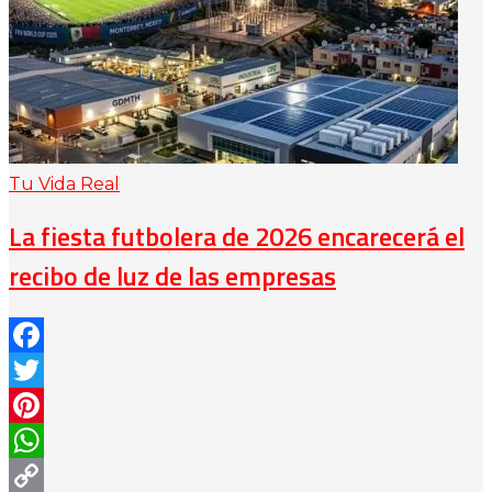
Tu Vida Real
La fiesta futbolera de 2026 encarecerá el
recibo de luz de las empresas
Facebook
Twitter
Pinterest
WhatsApp