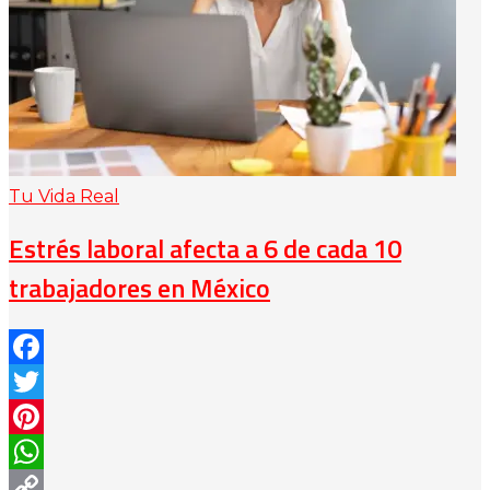
Tu Vida Real
Estrés laboral afecta a 6 de cada 10
trabajadores en México
Facebook
Twitter
Pinterest
WhatsApp