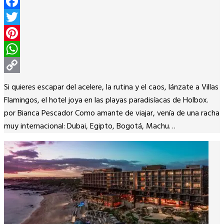
Facebook
Twitter
Pinterest
WhatsApp
Copy
Si quieres escapar del acelere, la rutina y el caos, lánzate a Villas
Link
Flamingos, el hotel joya en las playas paradisíacas de Holbox.
por Bianca Pescador Como amante de viajar, venía de una racha
muy internacional: Dubai, Egipto, Bogotá, Machu…