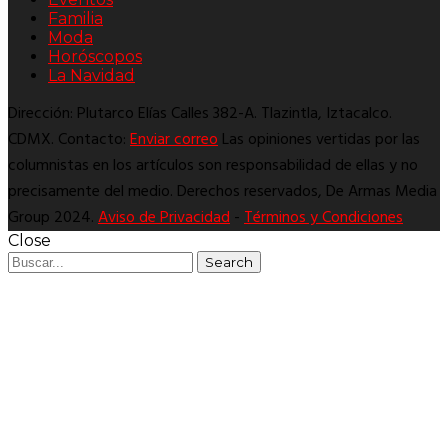
Familia
Moda
Horóscopos
La Navidad
Dirección: Plutarco Elías Calles 382-A. Tlazintla, Iztacalco.
CDMX. Contacto:
Enviar correo
Las opiniones vertidas por las
columnistas en los artículos son responsabilidad de ellas y no
precisamente del medio. Derechos reservados, De Armas Media
Group 2024.
Aviso de Privacidad
-
Términos y Condiciones
Close