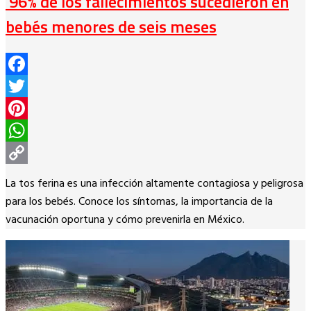
96% de los fallecimientos sucedieron en
bebés menores de seis meses
Facebook
Twitter
Pinterest
WhatsApp
Copy
La tos ferina es una infección altamente contagiosa y peligrosa
Link
para los bebés. Conoce los síntomas, la importancia de la
vacunación oportuna y cómo prevenirla en México.