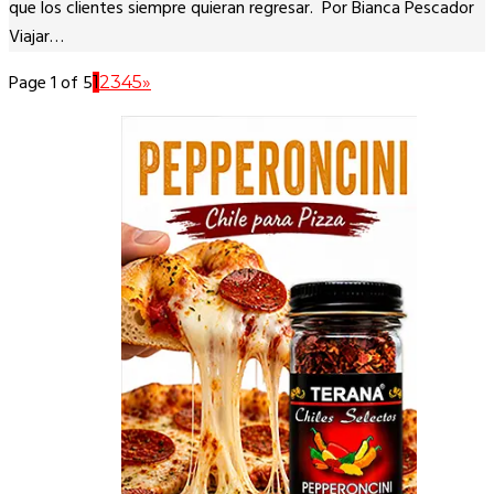
que los clientes siempre quieran regresar. Por Bianca Pescador
Viajar…
Page 1 of 5
1
2
3
4
5
»