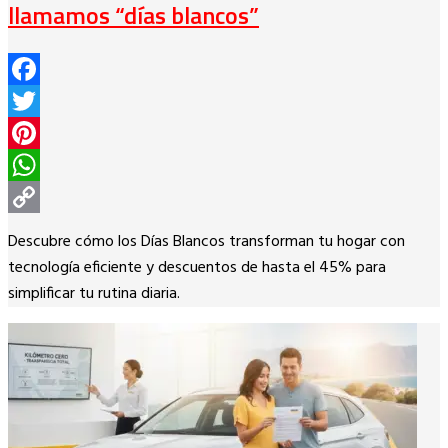
llamamos “días blancos”
Facebook
Twitter
Pinterest
WhatsApp
Copy
Descubre cómo los Días Blancos transforman tu hogar con
Link
tecnología eficiente y descuentos de hasta el 45% para
simplificar tu rutina diaria.