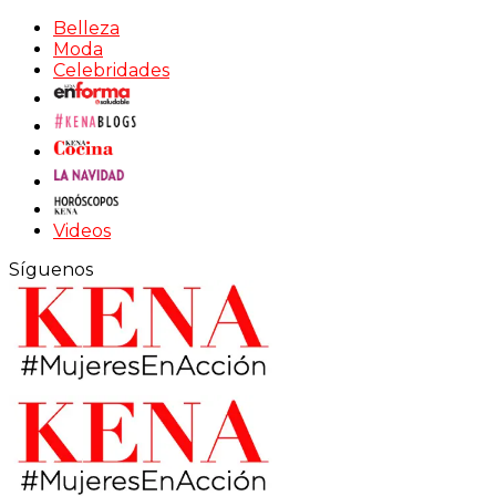
Belleza
Moda
Celebridades
Videos
Síguenos