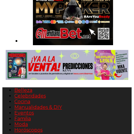
Belleza
Celebridades
Cocina
Manualidades & DIY
Eventos
Familia
Moda
Horóscopos