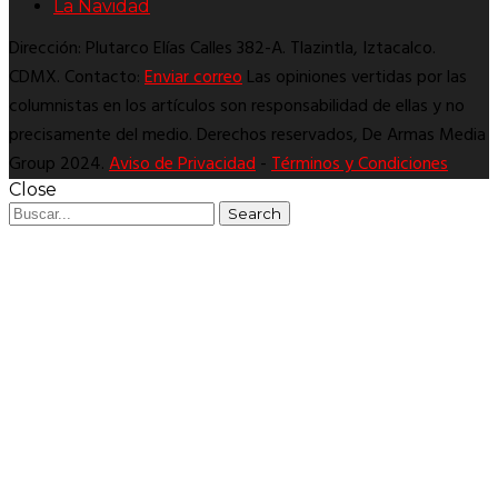
La Navidad
Dirección: Plutarco Elías Calles 382-A. Tlazintla, Iztacalco.
CDMX. Contacto:
Enviar correo
Las opiniones vertidas por las
columnistas en los artículos son responsabilidad de ellas y no
precisamente del medio. Derechos reservados, De Armas Media
Group 2024.
Aviso de Privacidad
-
Términos y Condiciones
Close