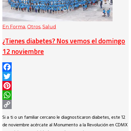
En Forma
,
Otros
,
Salud
¿Tienes diabetes? Nos vemos el domingo
12 noviembre
Facebook
Twitter
Pinterest
WhatsApp
Copy
Si a ti o un familiar cercano le diagnosticaron diabetes, este 12
Link
de noviembre acércate al Monumento a la Revolución en CDMX