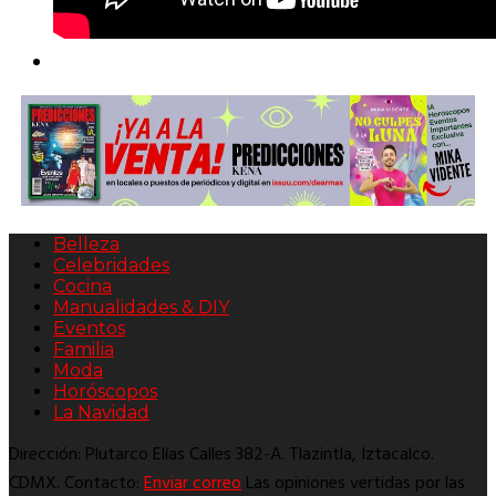
Belleza
Celebridades
Cocina
Manualidades & DIY
Eventos
Familia
Moda
Horóscopos
La Navidad
Dirección: Plutarco Elías Calles 382-A. Tlazintla, Iztacalco.
CDMX. Contacto:
Enviar correo
Las opiniones vertidas por las