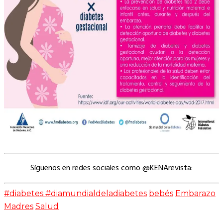
Síguenos en redes sociales como @KENArevista:
#diabetes #diamundialdeladiabetes
bebés
Embarazo
Madres
Salud