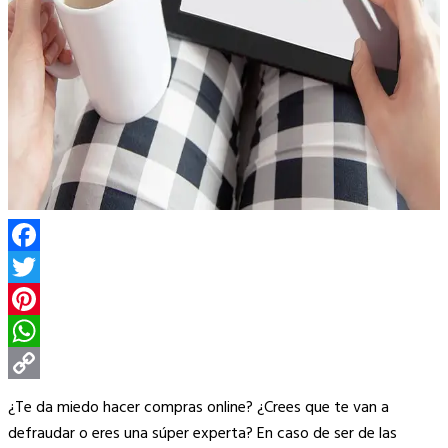
Facebook
Twitter
Pinterest
WhatsApp
Copy
¿Te da miedo hacer compras online? ¿Crees que te van a
Link
defraudar o eres una súper experta? En caso de ser de las