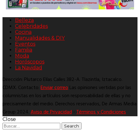
Belleza
Celebridades
Cocina
Manualidades & DIY
Eventos
Familia
Moda
Horóscopos
La Navidad
Dirección: Plutarco Elías Calles 382-A. Tlazintla, Iztacalco.
CDMX. Contacto:
Enviar correo
Las opiniones vertidas por las
columnistas en los artículos son responsabilidad de ellas y no
precisamente del medio. Derechos reservados, De Armas Media
Group 2024.
Aviso de Privacidad
-
Términos y Condiciones
Close