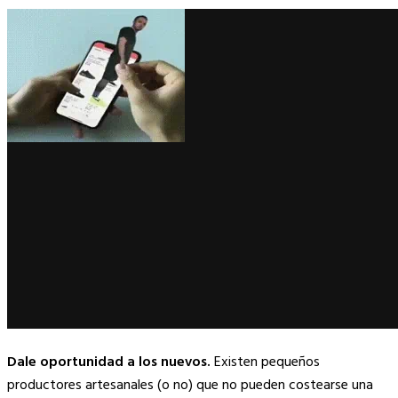
Dale oportunidad a los nuevos.
Existen pequeños
productores artesanales (o no) que no pueden costearse una