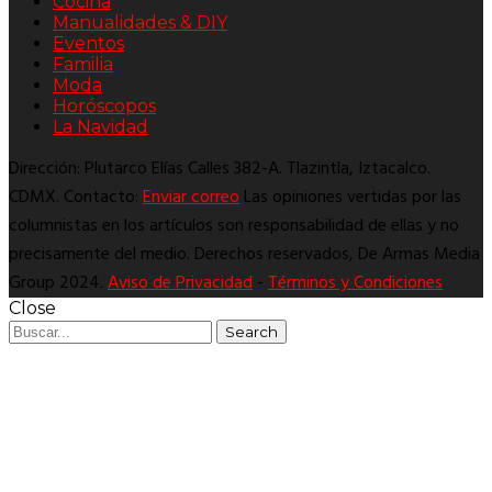
Cocina
Manualidades & DIY
Eventos
Familia
Moda
Horóscopos
La Navidad
Dirección: Plutarco Elías Calles 382-A. Tlazintla, Iztacalco.
CDMX. Contacto:
Enviar correo
Las opiniones vertidas por las
columnistas en los artículos son responsabilidad de ellas y no
precisamente del medio. Derechos reservados, De Armas Media
Group 2024.
Aviso de Privacidad
-
Términos y Condiciones
Close