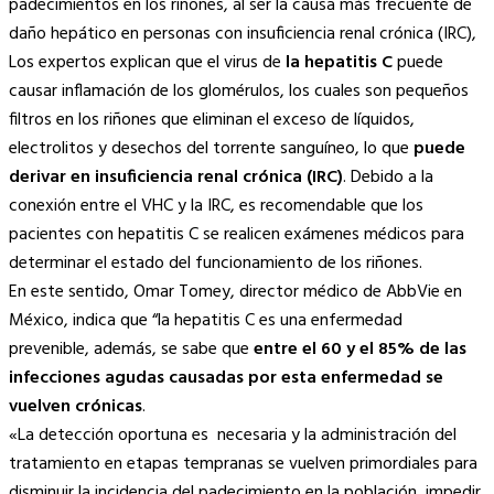
padecimientos en los riñones, al ser la causa más frecuente de
daño hepático en personas con insuficiencia renal crónica (IRC),
Los expertos explican que el virus de
la hepatitis C
puede
causar inflamación de los glomérulos, los cuales son pequeños
filtros en los riñones que eliminan el exceso de líquidos,
electrolitos y desechos del torrente sanguíneo, lo que
puede
derivar en insuficiencia renal crónica (IRC)
. Debido a la
conexión entre el VHC y la IRC, es recomendable que los
pacientes con hepatitis C se realicen exámenes médicos para
determinar el estado del funcionamiento de los riñones.
En este sentido, Omar Tomey, director médico de AbbVie en
México, indica que “la hepatitis C es una enfermedad
prevenible, además, se sabe que
entre el 60 y el 85% de las
infecciones agudas causadas por esta enfermedad se
vuelven crónicas
.
«La detección oportuna es necesaria y la administración del
tratamiento en etapas tempranas se vuelven primordiales para
disminuir la incidencia del padecimiento en la población, impedir