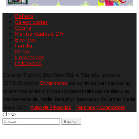
Belleza
Celebridades
Cocina
Manualidades & DIY
Eventos
Familia
Moda
Horóscopos
La Navidad
Dirección: Plutarco Elías Calles 382-A. Tlazintla, Iztacalco.
CDMX. Contacto:
Enviar correo
Las opiniones vertidas por las
columnistas en los artículos son responsabilidad de ellas y no
precisamente del medio. Derechos reservados, De Armas Media
Group 2024.
Aviso de Privacidad
-
Términos y Condiciones
Close