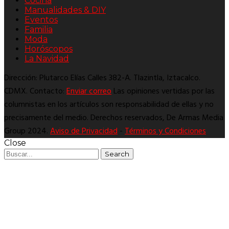
Cocina
Manualidades & DIY
Eventos
Familia
Moda
Horóscopos
La Navidad
Dirección: Plutarco Elías Calles 382-A. Tlazintla, Iztacalco.
CDMX. Contacto:
Enviar correo
Las opiniones vertidas por las
columnistas en los artículos son responsabilidad de ellas y no
precisamente del medio. Derechos reservados, De Armas Media
Group 2024.
Aviso de Privacidad
-
Términos y Condiciones
Close