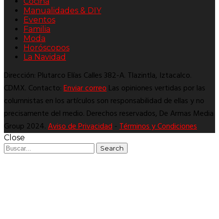
Cocina
Manualidades & DIY
Eventos
Familia
Moda
Horóscopos
La Navidad
Dirección: Plutarco Elías Calles 382-A. Tlazintla, Iztacalco.
CDMX. Contacto:
Enviar correo
Las opiniones vertidas por las
columnistas en los artículos son responsabilidad de ellas y no
precisamente del medio. Derechos reservados, De Armas Media
Group 2024.
Aviso de Privacidad
-
Términos y Condiciones
Close