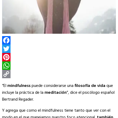
Facebook
Twitter
Pinterest
WhatsApp
Copy
“El
mindfulness
puede considerarse una
filosofía de vida
que
Link
incluye la práctica de la
meditación
”, dice el psicólogo español
Bertrand Regader.
Y agrega que como el mindfulness tiene tanto que ver con el
modo en el que manejamos nuestro foco atencional,
también