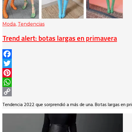
Moda
,
Tendencias
Trend alert: botas largas en primavera
Facebook
Twitter
Pinterest
WhatsApp
Copy
Tendencia 2022 que sorprendió a más de una. Botas largas en prim
Link