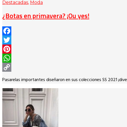
Destacadas
,
Moda
¿Botas en primavera? ¡Ou yes!
Facebook
Twitter
Pinterest
WhatsApp
Copy
Pasarelas importantes diseñaron en sus colecciones SS 2021 ¡dive
Link