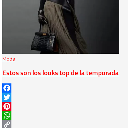
Moda
Estos son los looks top de la temporada
Facebook
Twitter
Pinterest
WhatsApp