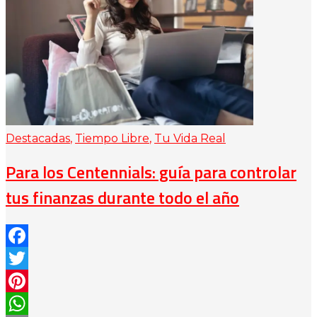
Destacadas
,
Tiempo Libre
,
Tu Vida Real
Para los Centennials: guía para controlar
tus finanzas durante todo el año
Facebook
Twitter
Pinterest