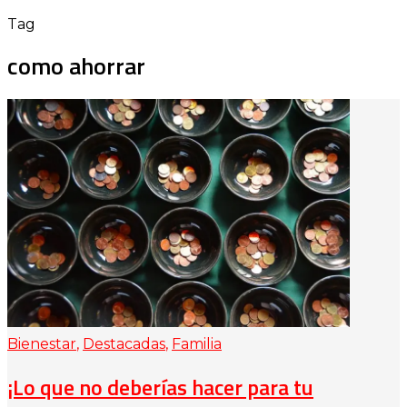
Tag
como ahorrar
Bienestar
,
Destacadas
,
Familia
¡Lo que no deberías hacer para tu