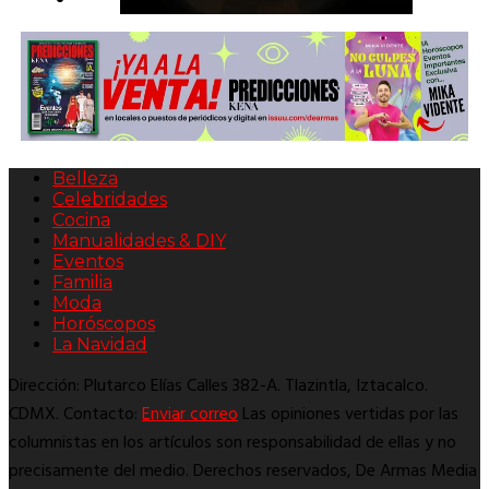
Belleza
Celebridades
Cocina
Manualidades & DIY
Eventos
Familia
Moda
Horóscopos
La Navidad
Dirección: Plutarco Elías Calles 382-A. Tlazintla, Iztacalco.
CDMX. Contacto:
Enviar correo
Las opiniones vertidas por las
columnistas en los artículos son responsabilidad de ellas y no
precisamente del medio. Derechos reservados, De Armas Media