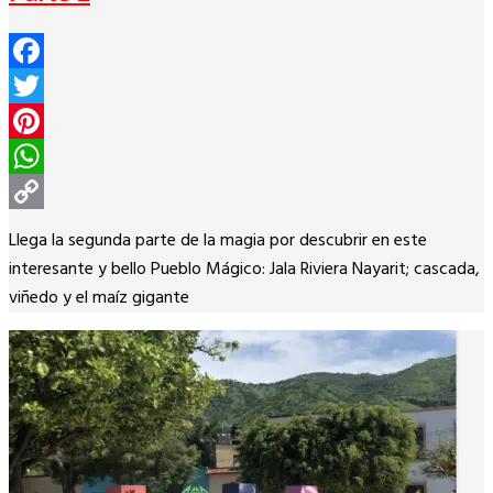
Facebook
Twitter
Pinterest
WhatsApp
Copy
Llega la segunda parte de la magia por descubrir en este
Link
interesante y bello Pueblo Mágico: Jala Riviera Nayarit; cascada,
viñedo y el maíz gigante