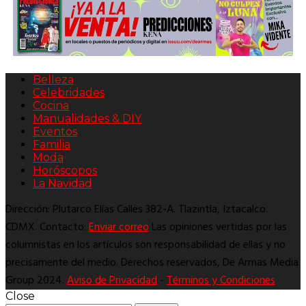
Belleza
Celebridades
Cocina
Manualidades & DIY
Eventos
Familia
Moda
Horóscopos
La Navidad
Dirección: Plutarco Elías Calles 382-A. Tlazintla, Iztacalco.
CDMX. Contacto:
Enviar correo
Las opiniones vertidas por las
columnistas en los artículos son responsabilidad de ellas y no
precisamente del medio. Derechos reservados, De Armas Media
Group 2024.
Aviso de Privacidad
-
Términos y Condiciones
Close