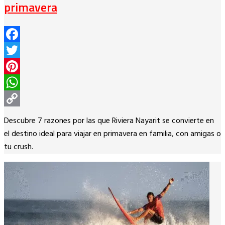
primavera
Facebook
Twitter
Pinterest
WhatsApp
Copy
Descubre 7 razones por las que Riviera Nayarit se convierte en
Link
el destino ideal para viajar en primavera en familia, con amigas o
tu crush.