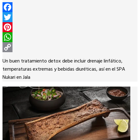
Facebook
Twitter
Pinterest
WhatsApp
Copy
Un buen tratamiento detox debe incluir drenaje linfático,
Link
temperaturas extremas y bebidas diuréticas, así en el SPA
Nukari en Jala